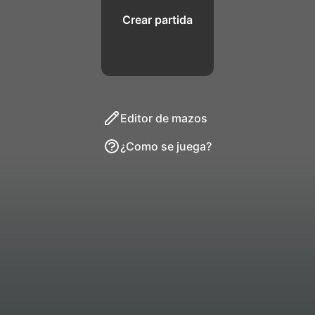
Crear partida
Editor de mazos
¿Como se juega?